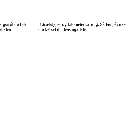
pørgsmål du bør
Kørselstyper og kilometerforbrug: Sådan påvirker
aftalen
din kørsel din leasingaftale