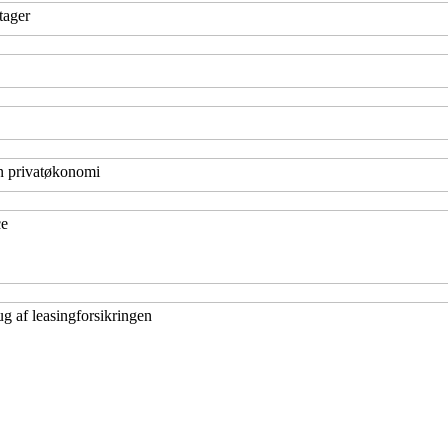
tager
in privatøkonomi
ce
g af leasingforsikringen