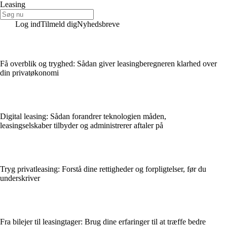
Leasing
Log ind
Tilmeld dig
Nyhedsbreve
Få overblik og tryghed: Sådan giver leasingberegneren klarhed over
din privatøkonomi
Digital leasing: Sådan forandrer teknologien måden,
leasingselskaber tilbyder og administrerer aftaler på
Tryg privatleasing: Forstå dine rettigheder og forpligtelser, før du
underskriver
Fra bilejer til leasingtager: Brug dine erfaringer til at træffe bedre