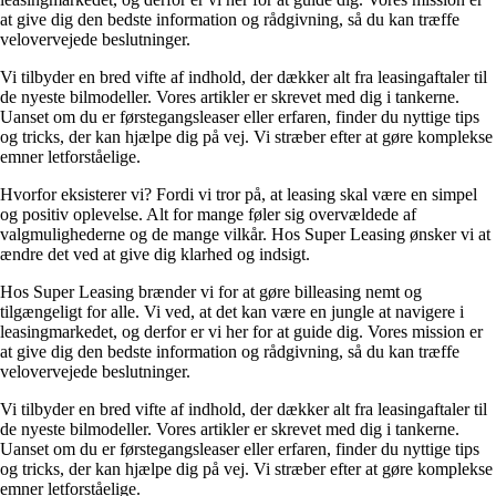
at give dig den bedste information og rådgivning, så du kan træffe
velovervejede beslutninger.
Vi tilbyder en bred vifte af indhold, der dækker alt fra leasingaftaler til
de nyeste bilmodeller. Vores artikler er skrevet med dig i tankerne.
Uanset om du er førstegangsleaser eller erfaren, finder du nyttige tips
og tricks, der kan hjælpe dig på vej. Vi stræber efter at gøre komplekse
emner letforståelige.
Hvorfor eksisterer vi? Fordi vi tror på, at leasing skal være en simpel
og positiv oplevelse. Alt for mange føler sig overvældede af
valgmulighederne og de mange vilkår. Hos Super Leasing ønsker vi at
ændre det ved at give dig klarhed og indsigt.
Hos Super Leasing brænder vi for at gøre billeasing nemt og
tilgængeligt for alle. Vi ved, at det kan være en jungle at navigere i
leasingmarkedet, og derfor er vi her for at guide dig. Vores mission er
at give dig den bedste information og rådgivning, så du kan træffe
velovervejede beslutninger.
Vi tilbyder en bred vifte af indhold, der dækker alt fra leasingaftaler til
de nyeste bilmodeller. Vores artikler er skrevet med dig i tankerne.
Uanset om du er førstegangsleaser eller erfaren, finder du nyttige tips
og tricks, der kan hjælpe dig på vej. Vi stræber efter at gøre komplekse
emner letforståelige.