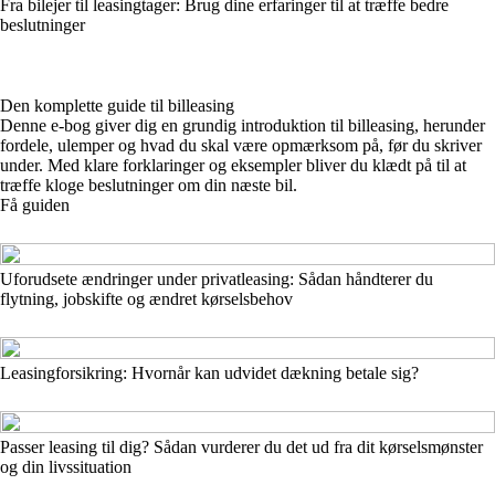
Fra bilejer til leasingtager: Brug dine erfaringer til at træffe bedre
beslutninger
Den komplette guide til billeasing
Denne e-bog giver dig en grundig introduktion til billeasing, herunder
fordele, ulemper og hvad du skal være opmærksom på, før du skriver
under. Med klare forklaringer og eksempler bliver du klædt på til at
træffe kloge beslutninger om din næste bil.
Få guiden
Uforudsete ændringer under privatleasing: Sådan håndterer du
flytning, jobskifte og ændret kørselsbehov
Leasingforsikring: Hvornår kan udvidet dækning betale sig?
Passer leasing til dig? Sådan vurderer du det ud fra dit kørselsmønster
og din livssituation