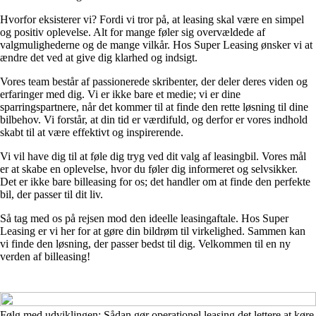
Hvorfor eksisterer vi? Fordi vi tror på, at leasing skal være en simpel
og positiv oplevelse. Alt for mange føler sig overvældede af
valgmulighederne og de mange vilkår. Hos Super Leasing ønsker vi at
ændre det ved at give dig klarhed og indsigt.
Vores team består af passionerede skribenter, der deler deres viden og
erfaringer med dig. Vi er ikke bare et medie; vi er dine
sparringspartnere, når det kommer til at finde den rette løsning til dine
bilbehov. Vi forstår, at din tid er værdifuld, og derfor er vores indhold
skabt til at være effektivt og inspirerende.
Vi vil have dig til at føle dig tryg ved dit valg af leasingbil. Vores mål
er at skabe en oplevelse, hvor du føler dig informeret og selvsikker.
Det er ikke bare billeasing for os; det handler om at finde den perfekte
bil, der passer til dit liv.
Så tag med os på rejsen mod den ideelle leasingaftale. Hos Super
Leasing er vi her for at gøre din bildrøm til virkelighed. Sammen kan
vi finde den løsning, der passer bedst til dig. Velkommen til en ny
verden af billeasing!
Følg med udviklingen: Sådan gør operationel leasing det lettere at køre