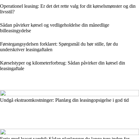
Operationel leasing: Er det det rette valg for dit kørselsmønster og din
livsstil?
Sådan påvirker kørsel og vedligeholdelse din månedlige
billeasingydelse
Førstegangsydelsen forklaret: Spørgsmål du bør stille, før du
underskriver leasingaftalen
Kørselstyper og kilometerforbrug: Sådan påvirker din kørsel din
leasingaftale
Undgå ekstraomkostninger: Planlæg din leasingopsigelse i god tid
Ferie med leaset varebil: Sådan planlægger du lange ture inden for