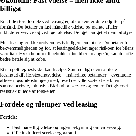
Økonomi: Fast ydelse – men ikke altid
billigst
En af de store fordele ved leasing er, at du kender dine udgifter på
forhånd. Du betaler en fast månedlig ydelse, og mange aftaler
inkluderer service og vedligeholdelse. Det gør budgettet nemt at styre.
Men leasing er ikke nødvendigvis billigere end at eje. Du betaler for
bekvemmeligheden og for, at leasingselskabet tager risikoen for bilens
værditab. Hvis du normalt beholder dine biler i mange år, kan det ofte
bedre betale sig at købe.
Et simpelt regnestykke kan hjælpe: Sammenlign den samlede
leasingudgift (førstegangsydelse + månedlige betalinger + eventuelle
afleveringsomkostninger) med, hvad det ville koste at eje bilen i
samme periode, inklusiv afskrivning, service og renter. Det giver et
realistisk billede af forskellen.
Fordele og ulemper ved leasing
Fordele:
Fast månedlig ydelse og ingen bekymring om videresalg.
Ofte inkluderet service og garanti.