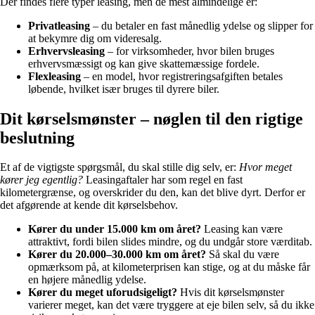
Der findes flere typer leasing, men de mest almindelige er:
Privatleasing
– du betaler en fast månedlig ydelse og slipper for
at bekymre dig om videresalg.
Erhvervsleasing
– for virksomheder, hvor bilen bruges
erhvervsmæssigt og kan give skattemæssige fordele.
Flexleasing
– en model, hvor registreringsafgiften betales
løbende, hvilket især bruges til dyrere biler.
Dit kørselsmønster – nøglen til den rigtige
beslutning
Et af de vigtigste spørgsmål, du skal stille dig selv, er:
Hvor meget
kører jeg egentlig?
Leasingaftaler har som regel en fast
kilometergrænse, og overskrider du den, kan det blive dyrt. Derfor er
det afgørende at kende dit kørselsbehov.
Kører du under 15.000 km om året?
Leasing kan være
attraktivt, fordi bilen slides mindre, og du undgår store værditab.
Kører du 20.000–30.000 km om året?
Så skal du være
opmærksom på, at kilometerprisen kan stige, og at du måske får
en højere månedlig ydelse.
Kører du meget uforudsigeligt?
Hvis dit kørselsmønster
varierer meget, kan det være tryggere at eje bilen selv, så du ikke