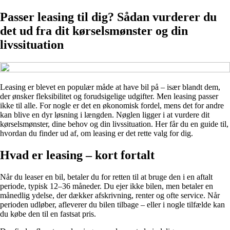
Passer leasing til dig? Sådan vurderer du
det ud fra dit kørselsmønster og din
livssituation
Leasing er blevet en populær måde at have bil på – især blandt dem,
der ønsker fleksibilitet og forudsigelige udgifter. Men leasing passer
ikke til alle. For nogle er det en økonomisk fordel, mens det for andre
kan blive en dyr løsning i længden. Nøglen ligger i at vurdere dit
kørselsmønster, dine behov og din livssituation. Her får du en guide til,
hvordan du finder ud af, om leasing er det rette valg for dig.
Hvad er leasing – kort fortalt
Når du leaser en bil, betaler du for retten til at bruge den i en aftalt
periode, typisk 12–36 måneder. Du ejer ikke bilen, men betaler en
månedlig ydelse, der dækker afskrivning, renter og ofte service. Når
perioden udløber, afleverer du bilen tilbage – eller i nogle tilfælde kan
du købe den til en fastsat pris.