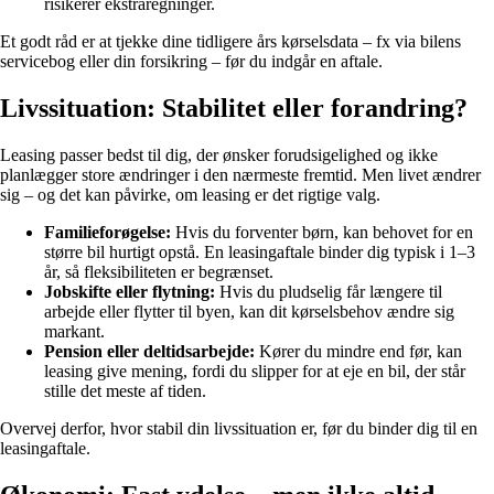
risikerer ekstraregninger.
Et godt råd er at tjekke dine tidligere års kørselsdata – fx via bilens
servicebog eller din forsikring – før du indgår en aftale.
Livssituation: Stabilitet eller forandring?
Leasing passer bedst til dig, der ønsker forudsigelighed og ikke
planlægger store ændringer i den nærmeste fremtid. Men livet ændrer
sig – og det kan påvirke, om leasing er det rigtige valg.
Familieforøgelse:
Hvis du forventer børn, kan behovet for en
større bil hurtigt opstå. En leasingaftale binder dig typisk i 1–3
år, så fleksibiliteten er begrænset.
Jobskifte eller flytning:
Hvis du pludselig får længere til
arbejde eller flytter til byen, kan dit kørselsbehov ændre sig
markant.
Pension eller deltidsarbejde:
Kører du mindre end før, kan
leasing give mening, fordi du slipper for at eje en bil, der står
stille det meste af tiden.
Overvej derfor, hvor stabil din livssituation er, før du binder dig til en
leasingaftale.