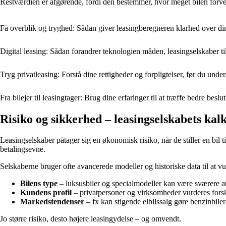
Restværdien er afgørende, fordi den bestemmer, hvor meget bilen forvent
Få overblik og tryghed: Sådan giver leasingberegneren klarhed over d
Digital leasing: Sådan forandrer teknologien måden, leasingselskaber ti
Tryg privatleasing: Forstå dine rettigheder og forpligtelser, før du under
Fra bilejer til leasingtager: Brug dine erfaringer til at træffe bedre beslu
Risiko og sikkerhed – leasingselskabets kal
Leasingselskaber påtager sig en økonomisk risiko, når de stiller en bil 
betalingsevne.
Selskaberne bruger ofte avancerede modeller og historiske data til at vu
Bilens type
– luksusbiler og specialmodeller kan være sværere at
Kundens profil
– privatpersoner og virksomheder vurderes forsk
Markedstendenser
– fx kan stigende elbilssalg gøre benzinbile
Jo større risiko, desto højere leasingydelse – og omvendt.