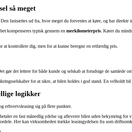
sel så meget
. Den fastsættes ud fra, hvor meget du forventes at køre, og har direkte 
lskabet kompenseres typisk gennem en
merkilometerpris
. Kører du mindre
or at kontrollere dig, men for at kunne beregne en retfærdig pris.
 Det gør det lettere for både kunde og selskab at forudsige de samlede o
ingsselskaber for at sikre, at bilen holdes i god stand. En velholdt bil
llige logikker
g erhvervsleasing sig på flere punkter.
etaler en fast månedlig ydelse og afleverer bilen uden bekymring for v
fordele. Her kan virksomheden trække leasingydelsen fra som driftsomkos
g.