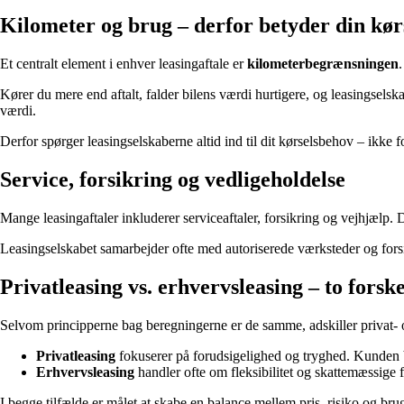
Kilometer og brug – derfor betyder din kør
Et centralt element i enhver leasingaftale er
kilometerbegrænsningen
Kører du mere end aftalt, falder bilens værdi hurtigere, og leasingse
værdi.
Derfor spørger leasingselskaberne altid ind til dit kørselsbehov – ikke f
Service, forsikring og vedligeholdelse
Mange leasingaftaler inkluderer serviceaftaler, forsikring og vejhjælp.
Leasingselskabet samarbejder ofte med autoriserede værksteder og forsikr
Privatleasing vs. erhvervsleasing – to forske
Selvom principperne bag beregningerne er de samme, adskiller privat- o
Privatleasing
fokuserer på forudsigelighed og tryghed. Kunden b
Erhvervsleasing
handler ofte om fleksibilitet og skattemæssige 
I begge tilfælde er målet at skabe en balance mellem pris, risiko og bru