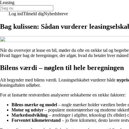
Leasing
Log ind
Tilmeld dig
Nyhedsbreve
Bag kulissen: Sådan vurderer leasingselskab
Når du overvejer at lease en bil, møder du ofte en række tal og begreb
Hvad ligger bag de beregninger, der afgør, hvad du betaler hver måned? 
Bilens værdi – nøglen til hele beregningen
Alt begynder med bilens værdi. Leasingselskabet vurderer både
nypri
leasingaftalen udløber.
For at fastsætte restværdien analyserer selskaberne en række faktorer:
Bilens mærke og model
– nogle mærker holder værdien bedre 
Motor og udstyr
– populære motorstørrelser og moderne sikker
Markedsudvikling
– ændringer i afgifter, teknologi (fx elbiler) 
Forventet kilometerstand
– jo flere kilometer, desto lavere rest