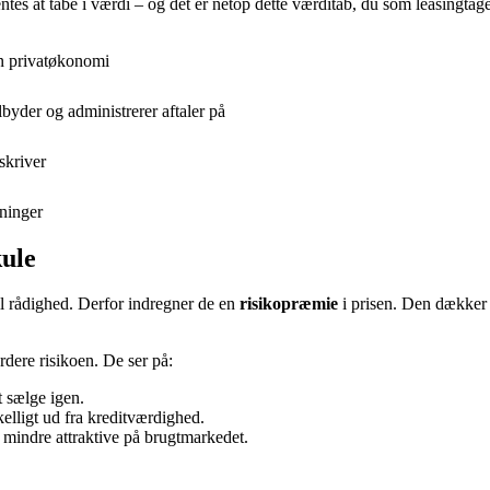
es at tabe i værdi – og det er netop dette værditab, du som leasingtager
in privatøkonomi
lbyder og administrerer aftaler på
skriver
tninger
kule
til rådighed. Derfor indregner de en
risikopræmie
i prisen. Den dækker 
rdere risikoen. De ser på:
 sælge igen.
elligt ud fra kreditværdighed.
r mindre attraktive på brugtmarkedet.