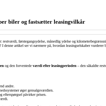
er biler og fastsætter leasingvilkår
er: restværdi, førstegangsydelse, månedlig ydelse og kilometerbegrænsni
I denne artikel ser vi nærmere på, hvordan leasingselskaber vurderer bi
sen
og den forventede
værdi efter leasingperioden
– den såkaldte rest
end andre.
hedssystemer øger gensalgsværdien.
og efterspørgsel påvirker prisen.
værdi.