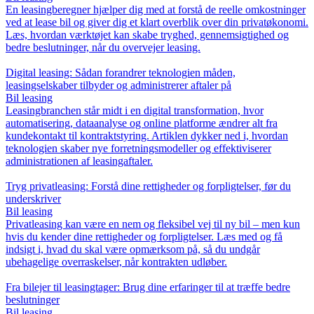
En leasingberegner hjælper dig med at forstå de reelle omkostninger
ved at lease bil og giver dig et klart overblik over din privatøkonomi.
Læs, hvordan værktøjet kan skabe tryghed, gennemsigtighed og
bedre beslutninger, når du overvejer leasing.
Digital leasing: Sådan forandrer teknologien måden,
leasingselskaber tilbyder og administrerer aftaler på
Bil leasing
Leasingbranchen står midt i en digital transformation, hvor
automatisering, dataanalyse og online platforme ændrer alt fra
kundekontakt til kontraktstyring. Artiklen dykker ned i, hvordan
teknologien skaber nye forretningsmodeller og effektiviserer
administrationen af leasingaftaler.
Tryg privatleasing: Forstå dine rettigheder og forpligtelser, før du
underskriver
Bil leasing
Privatleasing kan være en nem og fleksibel vej til ny bil – men kun
hvis du kender dine rettigheder og forpligtelser. Læs med og få
indsigt i, hvad du skal være opmærksom på, så du undgår
ubehagelige overraskelser, når kontrakten udløber.
Fra bilejer til leasingtager: Brug dine erfaringer til at træffe bedre
beslutninger
Bil leasing