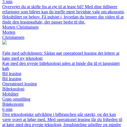
3 min
Overvejer du at skifte fra at eje til at lease bil? Med dine tidligere
erfaringer som bilejer kan du træffe mere bevidste valg om økonomi,
fleksibilitet og behov. Få indsigt i, hvordan du bruger din viden til at
finde den leasingaftale, der passer bedst til dig.
Morten Christiansen
Morten
Christiansen
Følg med udviklingen: Sådan gør operationel leasing det lettere at
køre med ny teknologi
Kør med den nyeste bilteknologi uden at binde dig til et langsigtet
køb
Bil leasing
Bil leasing
Operationel leasing
Bilteknologi
Mobilitet
Grøn omstilling
Biløkonomi
6 min
Den teknologiske udvikling i bilbranchen går stærkt, og det kan
være svært at følge med. Med operationel leasing får du friheden til
at køre med den nyeste teknologi, forudsigelige udgifter og mindre