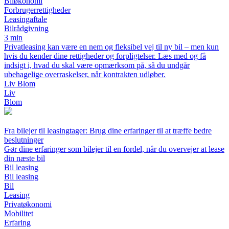
Biløkonomi
Forbrugerrettigheder
Leasingaftale
Bilrådgivning
3 min
Privatleasing kan være en nem og fleksibel vej til ny bil – men kun
hvis du kender dine rettigheder og forpligtelser. Læs med og få
indsigt i, hvad du skal være opmærksom på, så du undgår
ubehagelige overraskelser, når kontrakten udløber.
Liv Blom
Liv
Blom
Fra bilejer til leasingtager: Brug dine erfaringer til at træffe bedre
beslutninger
Gør dine erfaringer som bilejer til en fordel, når du overvejer at lease
din næste bil
Bil leasing
Bil leasing
Bil
Leasing
Privatøkonomi
Mobilitet
Erfaring