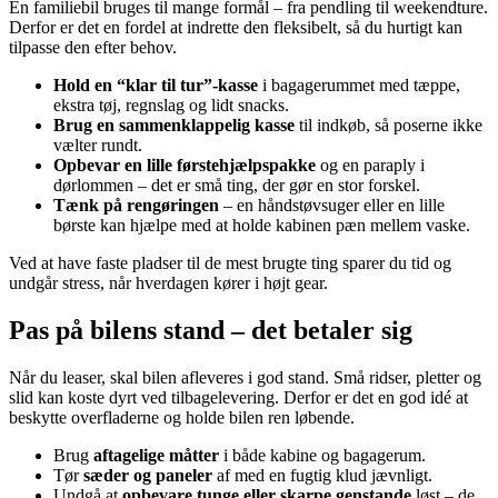
En familiebil bruges til mange formål – fra pendling til weekendture.
Derfor er det en fordel at indrette den fleksibelt, så du hurtigt kan
tilpasse den efter behov.
Hold en “klar til tur”-kasse
i bagagerummet med tæppe,
ekstra tøj, regnslag og lidt snacks.
Brug en sammenklappelig kasse
til indkøb, så poserne ikke
vælter rundt.
Opbevar en lille førstehjælpspakke
og en paraply i
dørlommen – det er små ting, der gør en stor forskel.
Tænk på rengøringen
– en håndstøvsuger eller en lille
børste kan hjælpe med at holde kabinen pæn mellem vaske.
Ved at have faste pladser til de mest brugte ting sparer du tid og
undgår stress, når hverdagen kører i højt gear.
Pas på bilens stand – det betaler sig
Når du leaser, skal bilen afleveres i god stand. Små ridser, pletter og
slid kan koste dyrt ved tilbagelevering. Derfor er det en god idé at
beskytte overfladerne og holde bilen ren løbende.
Brug
aftagelige måtter
i både kabine og bagagerum.
Tør
sæder og paneler
af med en fugtig klud jævnligt.
Undgå at
opbevare tunge eller skarpe genstande
løst – de