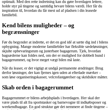
optimalt. Med den rette indretning kan du gøre hverdagen lettere,
holde styr på tingene og samtidig bevare bilens værdi. Her får du
inspiration til, hvordan du får mest ud af pladsen i din leasede
familiebil.
Kend bilens muligheder – og
begrænsninger
Før du begynder at indrette, er det en god idé at sætte dig ind i bilens
opbygning. Mange moderne familiebiler har fleksible sædeløsninger,
skjulte opbevaringsrum og justerbare bagagerum. Tjek, hvordan
bagsæderne kan foldes ned, om der er mulighed for dobbelt bund i
bagagerummet, og hvor meget vægt bilen må laste.
Når du leaser, er det vigtigt at undgå permanente ændringer. Brug
derfor løsninger, der kan fjernes igen uden at efterlade mærker –
som løse organiseringskasser, velcrofastgørelser og skridsikre måtter.
Skab orden i bagagerummet
Bagagerummet er bilens arbejdsplads i hverdagen. Her skal der
være plads til alt fra sportstasker og barnevogne til indkøbsposer og
weekendbagage. En god struktur gør det nemmere at finde tingene –