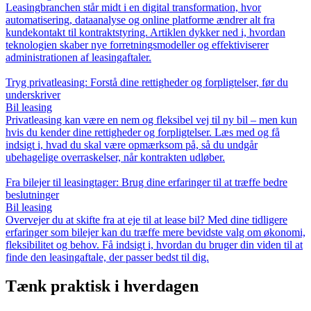
Leasingbranchen står midt i en digital transformation, hvor
automatisering, dataanalyse og online platforme ændrer alt fra
kundekontakt til kontraktstyring. Artiklen dykker ned i, hvordan
teknologien skaber nye forretningsmodeller og effektiviserer
administrationen af leasingaftaler.
Tryg privatleasing: Forstå dine rettigheder og forpligtelser, før du
underskriver
Bil leasing
Privatleasing kan være en nem og fleksibel vej til ny bil – men kun
hvis du kender dine rettigheder og forpligtelser. Læs med og få
indsigt i, hvad du skal være opmærksom på, så du undgår
ubehagelige overraskelser, når kontrakten udløber.
Fra bilejer til leasingtager: Brug dine erfaringer til at træffe bedre
beslutninger
Bil leasing
Overvejer du at skifte fra at eje til at lease bil? Med dine tidligere
erfaringer som bilejer kan du træffe mere bevidste valg om økonomi,
fleksibilitet og behov. Få indsigt i, hvordan du bruger din viden til at
finde den leasingaftale, der passer bedst til dig.
Tænk praktisk i hverdagen