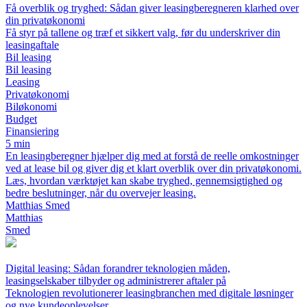
Få overblik og tryghed: Sådan giver leasingberegneren klarhed over
din privatøkonomi
Få styr på tallene og træf et sikkert valg, før du underskriver din
leasingaftale
Bil leasing
Bil leasing
Leasing
Privatøkonomi
Biløkonomi
Budget
Finansiering
5 min
En leasingberegner hjælper dig med at forstå de reelle omkostninger
ved at lease bil og giver dig et klart overblik over din privatøkonomi.
Læs, hvordan værktøjet kan skabe tryghed, gennemsigtighed og
bedre beslutninger, når du overvejer leasing.
Matthias Smed
Matthias
Smed
Digital leasing: Sådan forandrer teknologien måden,
leasingselskaber tilbyder og administrerer aftaler på
Teknologien revolutionerer leasingbranchen med digitale løsninger
og nye kundeoplevelser