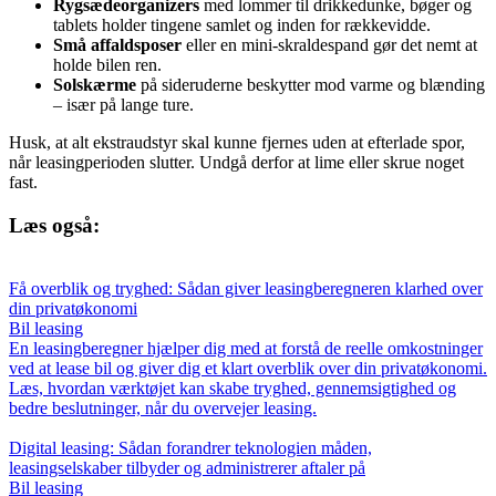
Rygsædeorganizers
med lommer til drikkedunke, bøger og
tablets holder tingene samlet og inden for rækkevidde.
Små affaldsposer
eller en mini-skraldespand gør det nemt at
holde bilen ren.
Solskærme
på sideruderne beskytter mod varme og blænding
– især på lange ture.
Husk, at alt ekstraudstyr skal kunne fjernes uden at efterlade spor,
når leasingperioden slutter. Undgå derfor at lime eller skrue noget
fast.
Læs også:
Få overblik og tryghed: Sådan giver leasingberegneren klarhed over
din privatøkonomi
Bil leasing
En leasingberegner hjælper dig med at forstå de reelle omkostninger
ved at lease bil og giver dig et klart overblik over din privatøkonomi.
Læs, hvordan værktøjet kan skabe tryghed, gennemsigtighed og
bedre beslutninger, når du overvejer leasing.
Digital leasing: Sådan forandrer teknologien måden,
leasingselskaber tilbyder og administrerer aftaler på
Bil leasing