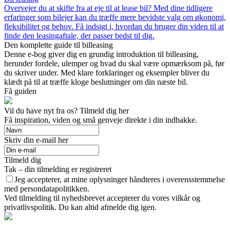
Overvejer du at skifte fra at eje til at lease bil? Med dine tidligere
erfaringer som bilejer kan du træffe mere bevidste valg om økonomi,
fleksibilitet og behov. Få indsigt i, hvordan du bruger din viden til at
finde den leasingaftale, der passer bedst til dig.
Den komplette guide til billeasing
Denne e-bog giver dig en grundig introduktion til billeasing,
herunder fordele, ulemper og hvad du skal være opmærksom på, før
du skriver under. Med klare forklaringer og eksempler bliver du
klædt på til at træffe kloge beslutninger om din næste bil.
Få guiden
Vil du have nyt fra os? Tilmeld dig her
Få inspiration, viden og små genveje direkte i din indbakke.
Skriv din e-mail her
Tilmeld dig
Tak – din tilmelding er registreret
Jeg accepterer, at mine oplysninger håndteres i overensstemmelse
med persondatapolitikken.
Ved tilmelding til nyhedsbrevet accepterer du vores vilkår og
privatlivspolitik. Du kan altid afmelde dig igen.