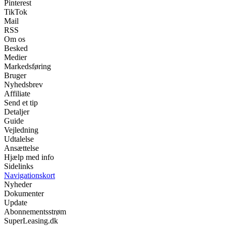
Pinterest
TikTok
Mail
RSS
Om os
Besked
Medier
Markedsføring
Bruger
Nyhedsbrev
Affiliate
Send et tip
Detaljer
Guide
Vejledning
Udtalelse
Ansættelse
Hjælp med info
Sidelinks
Navigationskort
Nyheder
Dokumenter
Update
Abonnementsstrøm
SuperLeasing.dk