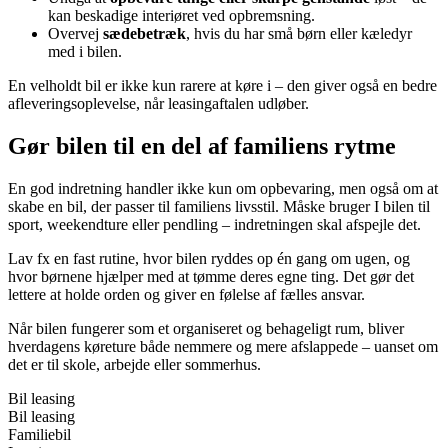
kan beskadige interiøret ved opbremsning.
Overvej
sædebetræk
, hvis du har små børn eller kæledyr
med i bilen.
En velholdt bil er ikke kun rarere at køre i – den giver også en bedre
afleveringsoplevelse, når leasingaftalen udløber.
Gør bilen til en del af familiens rytme
En god indretning handler ikke kun om opbevaring, men også om at
skabe en bil, der passer til familiens livsstil. Måske bruger I bilen til
sport, weekendture eller pendling – indretningen skal afspejle det.
Lav fx en fast rutine, hvor bilen ryddes op én gang om ugen, og
hvor børnene hjælper med at tømme deres egne ting. Det gør det
lettere at holde orden og giver en følelse af fælles ansvar.
Når bilen fungerer som et organiseret og behageligt rum, bliver
hverdagens køreture både nemmere og mere afslappede – uanset om
det er til skole, arbejde eller sommerhus.
Bil leasing
Bil leasing
Familiebil