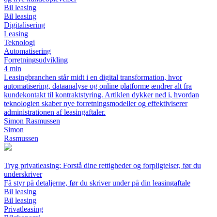
Bil leasing
Bil leasing
Digitalisering
Leasing
Teknologi
Automatisering
Forretningsudvikling
4 min
Leasingbranchen står midt i en digital transformation, hvor
automatisering, dataanalyse og online platforme ændrer alt fra
kundekontakt til kontraktstyring. Artiklen dykker ned i, hvordan
teknologien skaber nye forretningsmodeller og effektiviserer
administrationen af leasingaftaler.
Simon Rasmussen
Simon
Rasmussen
Tryg privatleasing: Forstå dine rettigheder og forpligtelser, før du
underskriver
Få styr på detaljerne, før du skriver under på din leasingaftale
Bil leasing
Bil leasing
Privatleasing