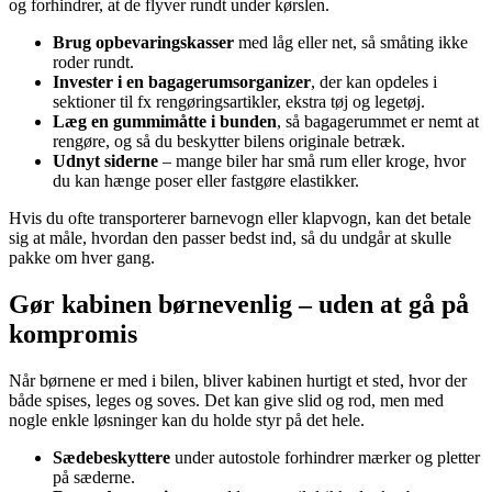
og forhindrer, at de flyver rundt under kørslen.
Brug opbevaringskasser
med låg eller net, så småting ikke
roder rundt.
Invester i en bagagerumsorganizer
, der kan opdeles i
sektioner til fx rengøringsartikler, ekstra tøj og legetøj.
Læg en gummimåtte i bunden
, så bagagerummet er nemt at
rengøre, og så du beskytter bilens originale betræk.
Udnyt siderne
– mange biler har små rum eller kroge, hvor
du kan hænge poser eller fastgøre elastikker.
Hvis du ofte transporterer barnevogn eller klapvogn, kan det betale
sig at måle, hvordan den passer bedst ind, så du undgår at skulle
pakke om hver gang.
Gør kabinen børnevenlig – uden at gå på
kompromis
Når børnene er med i bilen, bliver kabinen hurtigt et sted, hvor der
både spises, leges og soves. Det kan give slid og rod, men med
nogle enkle løsninger kan du holde styr på det hele.
Sædebeskyttere
under autostole forhindrer mærker og pletter
på sæderne.